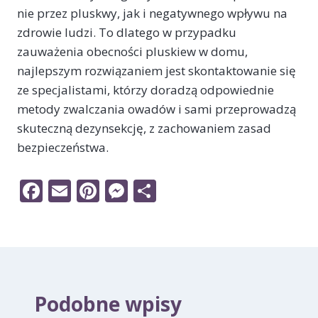
nie przez pluskwy, jak i negatywnego wpływu na
zdrowie ludzi. To dlatego w przypadku
zauważenia obecności pluskiew w domu,
najlepszym rozwiązaniem jest skontaktowanie się
ze specjalistami, którzy doradzą odpowiednie
metody zwalczania owadów i sami przeprowadzą
skuteczną dezynsekcję, z zachowaniem zasad
bezpieczeństwa.
F
E
Pi
M
S
ac
m
nt
e
h
e
ai
er
ss
ar
b
l
e
e
e
o
st
n
o
g
Podobne wpisy