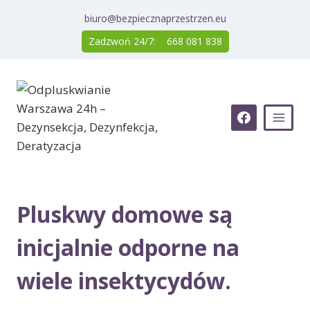
Przejdź
biuro@bezpiecznaprzestrzen.eu
do
Zadzwoń 24/7:
668 081 838
treści
Pluskwy domowe są
inicjalnie odporne na
wiele insektycydów.