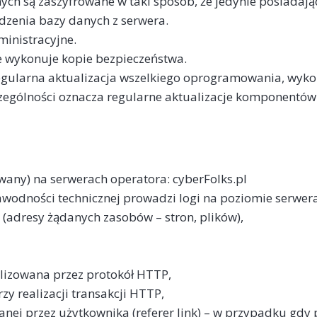
 są zaszyfrowane w taki sposób, że jedynie posiadający
zenia bazy danych z serwera.
inistracyjne.
e wykonuje kopie bezpieczeństwa.
egularna aktualizacja wszelkiego oprogramowania, wyk
zególności oznacza regularne aktualizacje komponentów
wany) na serwerach operatora: cyberFolks.pl
awodności technicznej prowadzi logi na poziomie serwer
(adresy żądanych zasobów – stron, plików),
ealizowana przez protokół HTTP,
zy realizacji transakcji HTTP,
ej przez użytkownika (referer link) – w przypadku gdy p