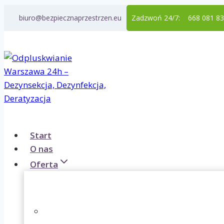
Przejdź
biuro@bezpiecznaprzestrzen.eu
Zadzwoń 24/7:
668 081 8
do
treści
Start
O nas
Oferta