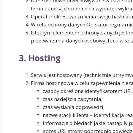
Dane osobowe przechowywane w bazie danych
temu dane są chronione na wypadek wykrad
Operator okresowo zmienia swoje hasła adm
W celu ochrony danych Operator regularni
Istotnym elementem ochrony danych jest r
przetwarzania danych osobowych, co w szc
3. Hosting
Serwis jest hostowany (technicznie utrzymy
Firma hostingowa w celu zapewnienia niez
zasoby określone identyfikatorem URL 
czas nadejścia zapytania,
czas wysłania odpowiedzi,
nazwę stacji klienta – identyfikacja r
informacje o błędach jakie nastąpiły pr
adres URL strony poprzednio odwiedzan