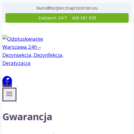
Przejdź
biuro@bezpiecznaprzestrzen.eu
do
Zadzwoń 24/7:
668 081 838
treści
Gwarancja