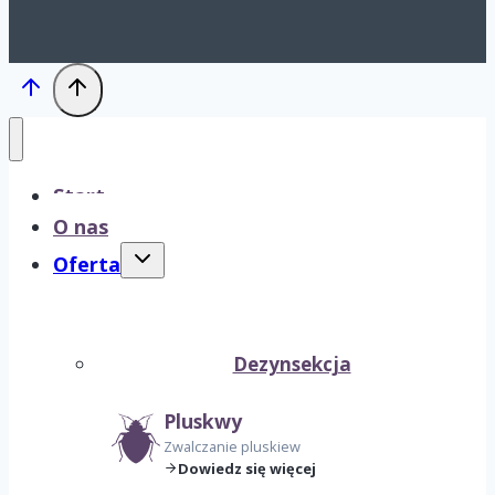
Start
O nas
Przełącz
Oferta
menu
podrzędne
Dezynsekcja
Pluskwy
Zwalczanie pluskiew
Dowiedz się więcej