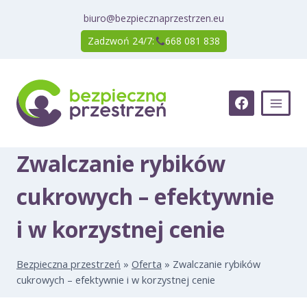
Przejdź
biuro@bezpiecznaprzestrzen.eu
do
Zadzwoń 24/7:
668 081 838
treści
Zwalczanie rybików
cukrowych – efektywnie
i w korzystnej cenie
Bezpieczna przestrzeń
»
Oferta
»
Zwalczanie rybików
cukrowych – efektywnie i w korzystnej cenie