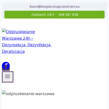
Przejdź
biuro@bezpiecznaprzestrzen.eu
do
Zadzwoń 24/7:
668 081 838
treści