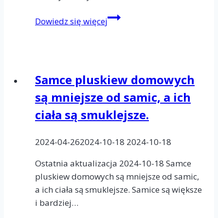
Pluskwy
Dowiedz się więcej
domowe
stosują
różne
strategie
Samce pluskiew domowych
w
są mniejsze od samic, a ich
celu
uniknięcia
ciała są smuklejsze.
wykrycia
przez
2024-04-26
2024-10-18
2024-10-18
człowieka.
Ostatnia aktualizacja 2024-10-18 Samce
pluskiew domowych są mniejsze od samic,
a ich ciała są smuklejsze. Samice są większe
i bardziej…