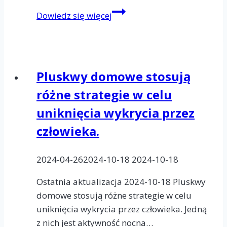
Odpluskwianie
Dowiedz się więcej
Warszawa.
Czy
można
samodzielnie
Pluskwy domowe stosują
wykonać
różne strategie w celu
odpluskwianie?
Plusy
uniknięcia wykrycia przez
i
człowieka.
minusy
DIY
2024-04-26
2024-10-18
2024-10-18
Ostatnia aktualizacja 2024-10-18 Pluskwy
domowe stosują różne strategie w celu
uniknięcia wykrycia przez człowieka. Jedną
z nich jest aktywność nocna…