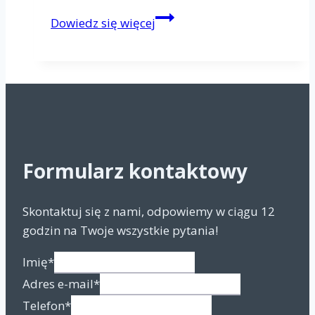
Dezynsekcja
Dowiedz się więcej
Warszawa
–
jakie
kompleksowe
rozwiązania?
Dla
twojego
Formularz kontaktowy
domu
i
firmy
Skontaktuj się z nami, odpowiemy w ciągu 12
godzin na Twoje wszystkie pytania!
Imię
*
Adres e-mail
*
Telefon
*