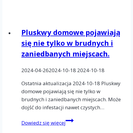
wróg
pluskwy
domowej
–
Pluskwy domowe pojawiają
fakt
się nie tylko w brudnych i
czy
mit?
zaniedbanych miejscach.
2024-04-26
2024-10-18
2024-10-18
Ostatnia aktualizacja 2024-10-18 Pluskwy
domowe pojawiają się nie tylko w
brudnych i zaniedbanych miejscach. Może
dojść do infestacji nawet czystych…
Pluskwy
Dowiedz się więcej
domowe