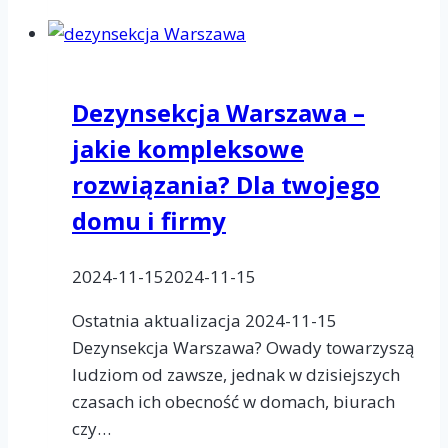
pojawiają
się
nie
tylko
Dezynsekcja Warszawa –
w
jakie kompleksowe
brudnych
i
rozwiązania? Dla twojego
zaniedbanych
domu i firmy
miejscach.
2024-11-15
2024-11-15
Ostatnia aktualizacja 2024-11-15
Dezynsekcja Warszawa? Owady towarzyszą
ludziom od zawsze, jednak w dzisiejszych
czasach ich obecność w domach, biurach
czy…