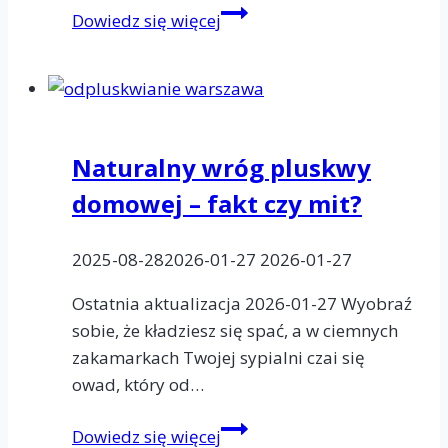
Samce
Dowiedz się więcej
pluskiew
domowych
są
mniejsze
od
Naturalny wróg pluskwy
samic,
domowej – fakt czy mit?
a
ich
ciała
2025-08-28
2026-01-27
2026-01-27
są
Ostatnia aktualizacja 2026-01-27 Wyobraź
smuklejsze.
sobie, że kładziesz się spać, a w ciemnych
zakamarkach Twojej sypialni czai się
owad, który od…
Naturalny
Dowiedz się więcej