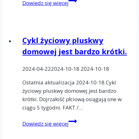
Pluskwy
Dowiedz się więcej
domowe
mogą
żyć
nawet
Cykl życiowy pluskwy
do
domowej jest bardzo krótki.
18
miesięcy.
2024-04-22
2024-10-18
2024-10-18
Ostatnia aktualizacja 2024-10-18 Cykl
życiowy pluskwy domowej jest bardzo
krótki. Dojrzałość płciową osiągają one w
ciągu 5 tygodni. FAKT /…
Cykl
Dowiedz się więcej
życiowy
pluskwy