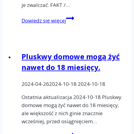
je zwalczać. FAKT /…
Pluskwy
Dowiedz się więcej
domowe
wyjątkowo
łatwo
adaptują
Pluskwy domowe mogą żyć
się
nawet do 18 miesięcy.
do
nowych
warunków,
2024-04-26
2024-10-18
2024-10-18
przez
Ostatnia aktualizacja 2024-10-18 Pluskwy
co
domowe mogą żyć nawet do 18 miesięcy,
bardzo
ale większość z nich ginie znacznie
trudno
wcześniej, przed osiągnięciem…
je
zwalczać.