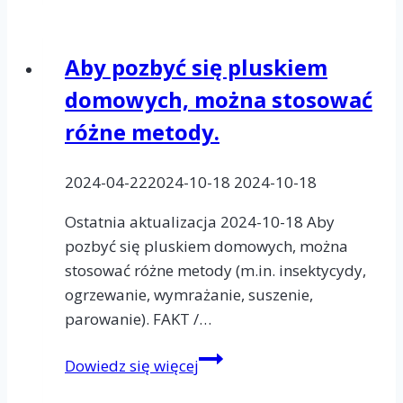
człowiekowi
już
Aby pozbyć się pluskiem
od
domowych, można stosować
starożytności.
różne metody.
2024-04-22
2024-10-18
2024-10-18
Ostatnia aktualizacja 2024-10-18 Aby
pozbyć się pluskiem domowych, można
stosować różne metody (m.in. insektycydy,
ogrzewanie, wymrażanie, suszenie,
parowanie). FAKT /…
Aby
Dowiedz się więcej
pozbyć