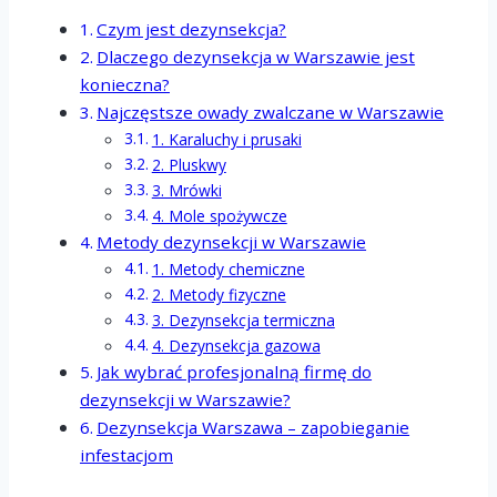
Czym jest dezynsekcja?
Dlaczego dezynsekcja w Warszawie jest
konieczna?
Najczęstsze owady zwalczane w Warszawie
1. Karaluchy i prusaki
2. Pluskwy
3. Mrówki
4. Mole spożywcze
Metody dezynsekcji w Warszawie
1. Metody chemiczne
2. Metody fizyczne
3. Dezynsekcja termiczna
4. Dezynsekcja gazowa
Jak wybrać profesjonalną firmę do
dezynsekcji w Warszawie?
Dezynsekcja Warszawa – zapobieganie
infestacjom