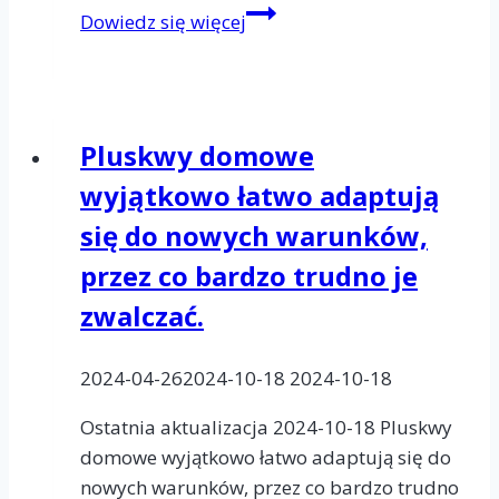
Jakie
Dowiedz się więcej
są
zagrożenia
związane
z
Pluskwy domowe
infestacją
wyjątkowo łatwo adaptują
pluskiew
domowych?
się do nowych warunków,
przez co bardzo trudno je
zwalczać.
2024-04-26
2024-10-18
2024-10-18
Ostatnia aktualizacja 2024-10-18 Pluskwy
domowe wyjątkowo łatwo adaptują się do
nowych warunków, przez co bardzo trudno