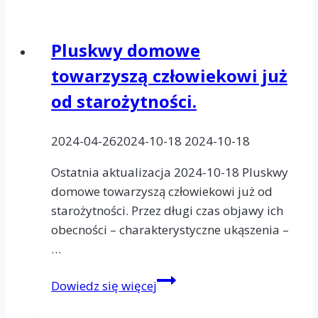
domowej
jest
Pluskwy domowe
bardzo
towarzyszą człowiekowi już
krótki.
od starożytności.
2024-04-26
2024-10-18
2024-10-18
Ostatnia aktualizacja 2024-10-18 Pluskwy
domowe towarzyszą człowiekowi już od
starożytności. Przez długi czas objawy ich
obecności – charakterystyczne ukąszenia –
…
Pluskwy
Dowiedz się więcej
domowe
towarzyszą