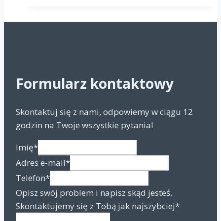
się
pluskiem
domowych,
można
stosować
różne
Formularz kontaktowy
metody.
Skontaktuj się z nami, odpowiemy w ciągu 12
godzin na Twoje wszystkie pytania!
Imię
*
Adres e-mail
*
Telefon
*
Opisz swój problem i napisz skąd jesteś.
Skontaktujemy się z Tobą jak najszybciej
*