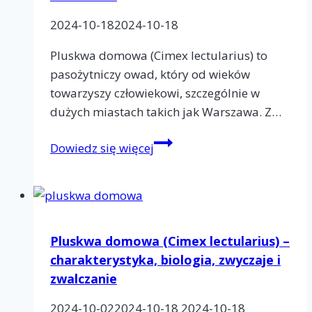
dużym
2024-10-18
2024-10-18
mieście
Pluskwa domowa (Cimex lectularius) to
pasożytniczy owad, który od wieków
towarzyszy człowiekowi, szczególnie w
dużych miastach takich jak Warszawa. Z…
Pluskwy
Dowiedz się więcej
Warszawa
–
problem,
występowanie,
charakterystyka
Pluskwa domowa (Cimex lectularius) –
i
charakterystyka, biologia, zwyczaje i
zwalczanie
zwalczanie
2024-10-02
2024-10-18
2024-10-18