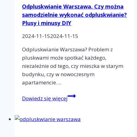
zwalczania
Odpluskwianie Warszawa. Czy można
szkodników
samodzielnie wykonać odpluskwianie?
Plusy i minusy DIY
2024-11-15
2024-11-15
Odpluskwianie Warszawa? Problem z
pluskwami może spotkać każdego,
niezależnie od tego, czy mieszka w starym
budynku, czy w nowoczesnym
apartamencie….
Odpluskwianie
Dowiedz się więcej
Warszawa.
Czy
można
samodzielnie
wykonać