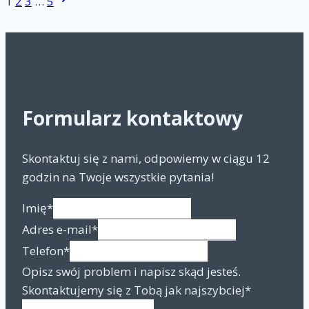
Nawigacja
1
2
3
…
5
pluskiew
strona
strony
domowych?
Formularz kontaktowy
Skontaktuj się z nami, odpowiemy w ciągu 12
godzin na Twoje wszystkie pytania!
Imię
*
Adres e-mail
*
Telefon
*
Opisz swój problem i napisz skąd jesteś.
Skontaktujemy się z Tobą jak najszybciej
*