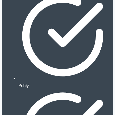
Pchły