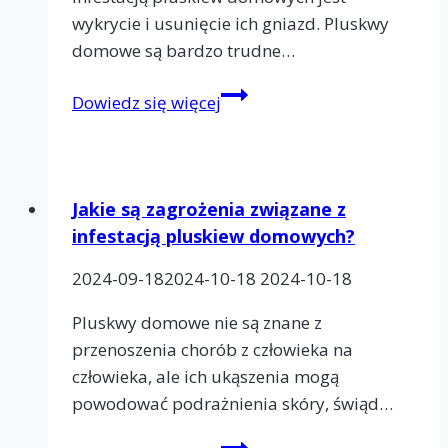
wykrycie i usunięcie ich gniazd. Pluskwy
domowe są bardzo trudne…
Jak
Dowiedz się więcej
radzić
sobie
z
infestacją
Jakie są zagrożenia związane z
pluskiew
infestacją pluskiew domowych?
domowych?
2024-09-18
2024-10-18
2024-10-18
Pluskwy domowe nie są znane z
przenoszenia chorób z człowieka na
człowieka, ale ich ukąszenia mogą
powodować podrażnienia skóry, świąd…
Jakie