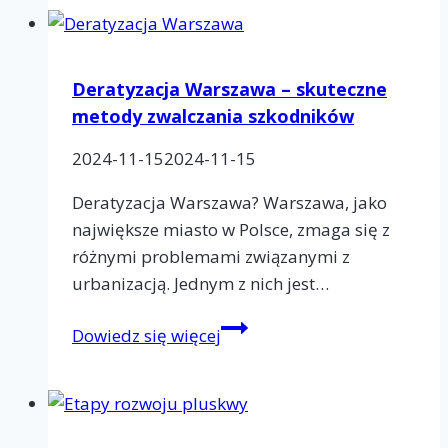
–
jakie
kompleksowe
rozwiązania?
Deratyzacja Warszawa – skuteczne
Dla
metody zwalczania szkodników
twojego
2024-11-15
2024-11-15
domu
i
Deratyzacja Warszawa? Warszawa, jako
firmy
największe miasto w Polsce, zmaga się z
różnymi problemami związanymi z
urbanizacją. Jednym z nich jest…
Deratyzacja
Dowiedz się więcej
Warszawa
–
skuteczne
metody