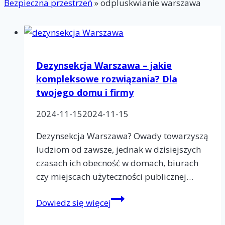
Bezpieczna przestrzeń
»
odpluskwianie warszawa
Dezynsekcja Warszawa – jakie
kompleksowe rozwiązania? Dla
twojego domu i firmy
2024-11-15
2024-11-15
Dezynsekcja Warszawa? Owady towarzyszą
ludziom od zawsze, jednak w dzisiejszych
czasach ich obecność w domach, biurach
czy miejscach użyteczności publicznej…
Dezynsekcja
Dowiedz się więcej
Warszawa