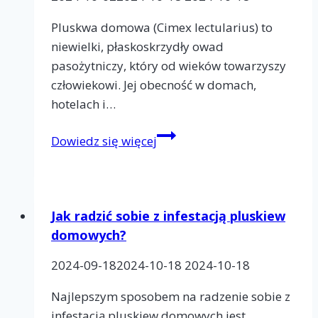
Pluskwa domowa (Cimex lectularius) to
niewielki, płaskoskrzydły owad
pasożytniczy, który od wieków towarzyszy
człowiekowi. Jej obecność w domach,
hotelach i…
Pluskwa
Dowiedz się więcej
domowa
(Cimex
lectularius)
–
Jak radzić sobie z infestacją pluskiew
charakterystyka,
domowych?
biologia,
2024-09-18
2024-10-18
2024-10-18
zwyczaje
i
Najlepszym sposobem na radzenie sobie z
zwalczanie
infestacją pluskiew domowych jest