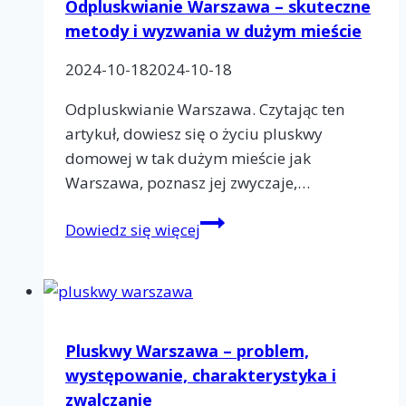
Odpluskwianie Warszawa – skuteczne
odpluskwianie?
metody i wyzwania w dużym mieście
Plusy
2024-10-18
2024-10-18
i
minusy
Odpluskwianie Warszawa. Czytając ten
DIY
artykuł, dowiesz się o życiu pluskwy
domowej w tak dużym mieście jak
Warszawa, poznasz jej zwyczaje,…
Odpluskwianie
Dowiedz się więcej
Warszawa
–
skuteczne
metody
i
Pluskwy Warszawa – problem,
wyzwania
występowanie, charakterystyka i
w
zwalczanie