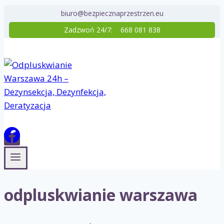
Przejdź
biuro@bezpiecznaprzestrzen.eu
do
Zadzwoń 24/7:
668 081 838
treści
odpluskwianie warszawa